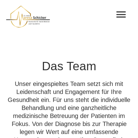
Zum
Inhalt
Tog
springen
Nav
Home
Praxis Trudering
Das Team
Leistungen
Unser eingespieltes Team setzt sich mit
Leidenschaft und Engagement für Ihre
Team
Gesundheit ein. Für uns steht die individuelle
Behandlung und eine ganzheitliche
Notfall
medizinische Betreuung der Patienten im
Fokus. Von der Diagnose bis zur Therapie
legen wir Wert auf eine umfassende
Stellenangebote